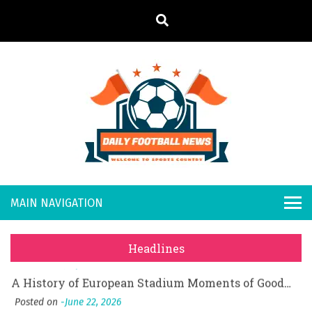
S
k
i
p
t
o
Daily
Welcome to
c
o
Sports
Footb
What Should I Do If I Need to File for Bankruptcy in Katy, TX?
n
Country
t
Posted on
June 18, 2026
all
Why Businesses Need a Professional Indoor Playground Designer
e
Posted on
July 31, 2026
n
New
시차와 끊김 없는 현장의 감동, 실시간 고화질 스포츠 중계 플랫폼 안심 활용법
t
Headlines
Posted on
July 1, 2026
s
A History of European Stadium Moments of Goodwill
Posted on
June 22, 2026