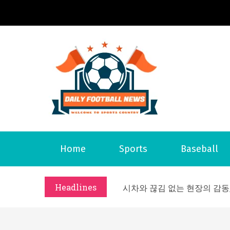
S
k
i
p
t
o
Daily 
Welcome to S
c
o
n
t
What Should I Do If I Need
Home
Sports
Baseball
e
Why Businesses Need a Pr
n
시차와 끊김 없는 현장의 감동
t
Headlines
A History of European St
시간의 장벽을 넘어 마주하는 
What Should I Do If I Need