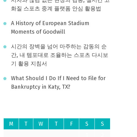
화질 스포츠 중계 플랫폼 안심 활용법
A History of European Stadium
Moments of Goodwill
시간의 장벽을 넘어 마주하는 감동의 순
간, 내 템포대로 조율하는 스포츠 다시보
기 활용 지침서
What Should I Do If I Need to File for
Bankruptcy in Katy, TX?
August 2026
M
T
W
T
F
S
S
1
2