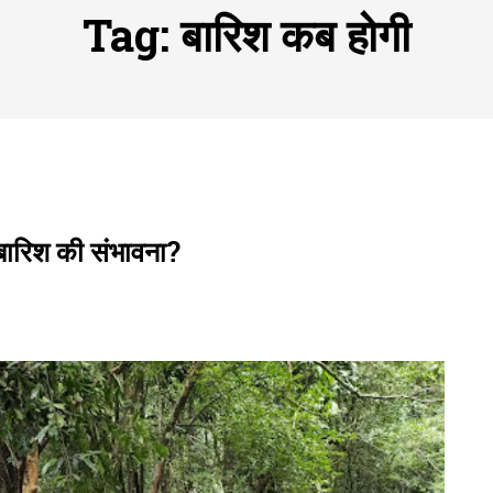
ofessional Indoor Playground Designer
Posted on
July 31, 
Tag:
बारिश कब होगी
, 실시간 고화질 스포츠 중계 플랫폼 안심 활용법
Posted on
July 
adium Moments of Goodwill
Posted on
June 22, 2026
감동의 순간, 내 템포대로 조율하는 스포츠 다시보기 활용 지침
 to File for Bankruptcy in Katy, TX?
Posted on
June 18, 202
 बारिश की संभावना?