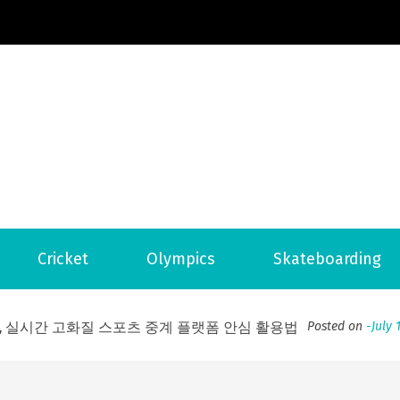
Football News
ports Country
 to File for Bankruptcy in Katy, TX?
Posted on
June 18, 202
Cricket
Olympics
Skateboarding
ofessional Indoor Playground Designer
Posted on
July 31, 
, 실시간 고화질 스포츠 중계 플랫폼 안심 활용법
Posted on
July 
adium Moments of Goodwill
Posted on
June 22, 2026
감동의 순간, 내 템포대로 조율하는 스포츠 다시보기 활용 지침
 to File for Bankruptcy in Katy, TX?
Posted on
June 18, 202