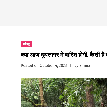
Why Businesses Need a Pr
시차와 끊김 없는 현장의 감동
A History of European St
시간의 장벽을 넘어 마주하는 
What Should I Do If I Need
Blog
क्या आज दूधसागर में बारिश होगी: कैसी है
Posted on
October 4, 2023
by
Emma