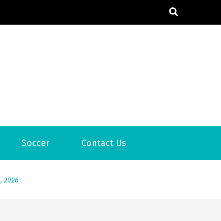
6
Soccer
Contact Us
2026
1, 2026
서
Posted on
June 20, 2026
6