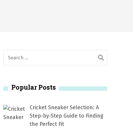
2026
1, 2026
서
Posted on
June 20, 2026
6
S
e
a
r
Popular Posts
c
h
f
Cricket Sneaker Selection: A
o
Step-by-Step Guide to Finding
r
the Perfect Fit
: