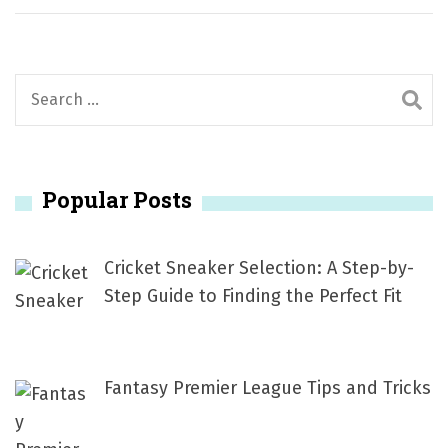
S
e
a
r
Popular Posts
c
h
f
Cricket Sneaker Selection: A Step-by-
o
Step Guide to Finding the Perfect Fit
r
:
Fantasy Premier League Tips and Tricks