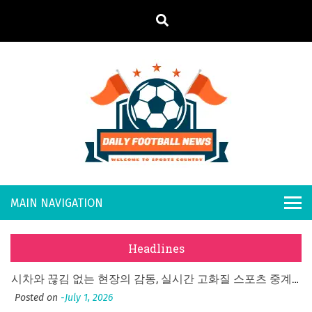
S
k
i
p
t
o
Daily
Welcome to
c
o
Sports
Footb
n
Country
What Should I Do If I Need to File for Bankruptcy in Katy, TX?
t
all
Posted on
June 18, 2026
e
Why Businesses Need a Professional Indoor Playground Designer
n
New
Posted on
July 31, 2026
t
Headlines
시차와 끊김 없는 현장의 감동, 실시간 고화질 스포츠 중계 플랫폼 안심 활용법
s
Posted on
July 1, 2026
A History of European Stadium Moments of Goodwill
Posted on
June 22, 2026