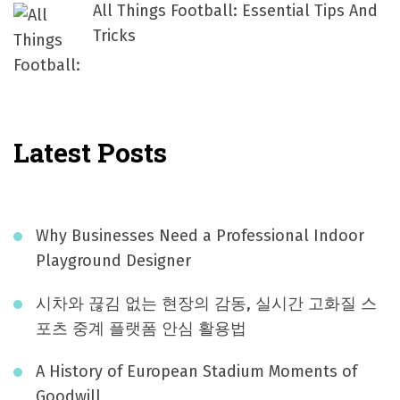
All Things Football: Essential Tips And
Tricks
Latest Posts
Why Businesses Need a Professional Indoor
Playground Designer
시차와 끊김 없는 현장의 감동, 실시간 고화질 스
포츠 중계 플랫폼 안심 활용법
A History of European Stadium Moments of
Goodwill