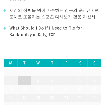
시간의 장벽을 넘어 마주하는 감동의 순간, 내 템
포대로 조율하는 스포츠 다시보기 활용 지침서
What Should I Do If I Need to File for
Bankruptcy in Katy, TX?
August 2026
M
T
W
T
F
S
S
1
2
3
4
5
6
7
8
9
10
11
12
13
14
15
16
17
18
19
20
21
22
23